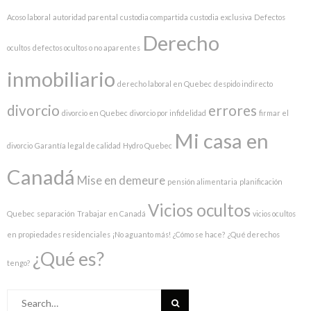
Acoso laboral
autoridad parental
custodia compartida
custodia exclusiva
Defectos
Derecho
ocultos
defectos ocultos o no aparentes
inmobiliario
derecho laboral en Quebec
despido indirecto
divorcio
errores
divorcio en Quebec
divorcio por infidelidad
firmar el
Mi casa en
divorcio
Garantía legal de calidad
Hydro Quebec
Canadá
Mise en demeure
pensión alimentaria
planificación
Vicios ocultos
Quebec
separación
Trabajar en Canadá
vicios ocultos
en propiedades residenciales
¡No aguanto más!
¿Cómo se hace?
¿Qué derechos
¿Qué es?
tengo?
Search