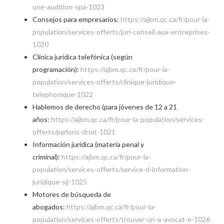
une-audition-spa-1023
Consejos para empresarios:
https://ajbm.qc.ca/fr/pour-la-
population/services-offerts/juri-conseil-aux-entreprises-
1020
Clínica jurídica telefónica (según
programación):
https://ajbm.qc.ca/fr/pour-la-
population/services-offerts/clinique-juridique-
telephonique-1022
Hablemos de derecho (para jóvenes de 12 a 21
años:
https://ajbm.qc.ca/fr/pour-la-population/services-
offerts/parlons-droit-1021
Información jurídica (materia penal y
criminal):
https://ajbm.qc.ca/fr/pour-la-
population/services-offerts/service-d-information-
juridique-sij-1025
Motores de búsqueda de
abogados:
https://ajbm.qc.ca/fr/pour-la-
population/services-offerts/trouver-un-e-avocat-e-1026