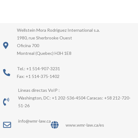
for:
Wellstein Mora Rodriguez International s.a.
1980, rue Sherbrooke Ouest
Oficina 700
Montreal (Quebec) H3H 1E8
Tel.: +1 514-907-3231
Fax: +1 514-375-1402
Líneas directas VoIP :
Washington, DC: +1 202-536-4504 Caracas: +58 212-720-
51-26
info@wmr-law.ca
www.wmr-law.ca/es