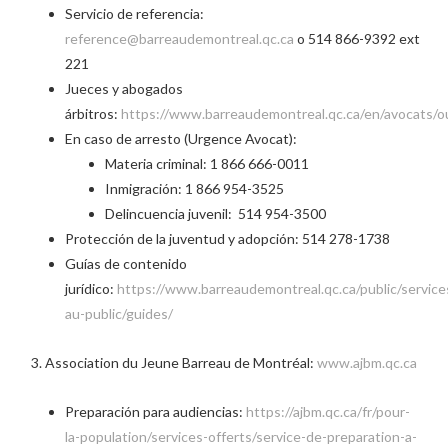
Servicio de referencia:
reference@barreaudemontreal.qc.ca
o 514 866-9392 ext
221
Jueces y abogados
árbitros:
https://www.barreaudemontreal.qc.ca/en/avocats/out
En caso de arresto (Urgence Avocat):
Materia criminal: 1 866 666-0011
Inmigración: 1 866 954-3525
Delincuencia juvenil: 514 954-3500
Protección de la juventud y adopción: 514 278-1738
Guías de contenido
jurídico:
https://www.barreaudemontreal.qc.ca/public/service
au-public/guides/
Association du Jeune Barreau de Montréal:
www.ajbm.qc.ca
Preparación para audiencias:
https://ajbm.qc.ca/fr/pour-
la-population/services-offerts/service-de-preparation-a-