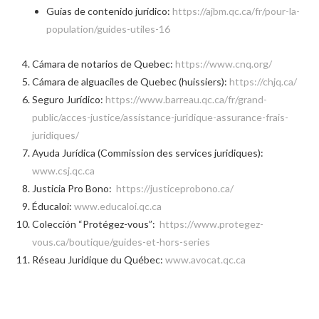
Guías de contenido jurídico:
https://ajbm.qc.ca/fr/pour-la-
population/guides-utiles-16
Cámara de notarios de Quebec:
https://www.cnq.org/
Cámara de alguaciles de Quebec (huissiers):
https://chjq.ca/
Seguro Jurídico:
https://www.barreau.qc.ca/fr/grand-
public/acces-justice/assistance-juridique-assurance-frais-
juridiques/
Ayuda Jurídica (Commission des services juridiques):
www.csj.qc.ca
Justicia Pro Bono:
https://justiceprobono.ca/
Éducaloi:
www.educaloi.qc.ca
Colección “Protégez-vous”:
https://www.protegez-
vous.ca/boutique/guides-et-hors-series
Réseau Juridique du Québec:
www.avocat.qc.ca