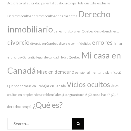
Acoso laboral
autoridad parental
custodia compartida
custodia exclusiva
Derecho
Defectos ocultos
defectos ocultos o no aparentes
inmobiliario
derecho laboral en Quebec
despido indirecto
divorcio
errores
divorcio en Quebec
divorcio por infidelidad
firmar
Mi casa en
el divorcio
Garantía legal de calidad
Hydro Quebec
Canadá
Mise en demeure
pensión alimentaria
planificación
Vicios ocultos
Quebec
separación
Trabajar en Canadá
vicios
ocultos en propiedades residenciales
¡No aguanto más!
¿Cómo se hace?
¿Qué
¿Qué es?
derechos tengo?
Search