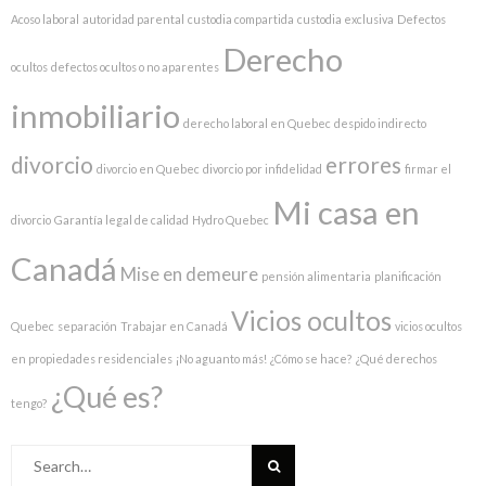
Acoso laboral
autoridad parental
custodia compartida
custodia exclusiva
Defectos
Derecho
ocultos
defectos ocultos o no aparentes
inmobiliario
derecho laboral en Quebec
despido indirecto
divorcio
errores
divorcio en Quebec
divorcio por infidelidad
firmar el
Mi casa en
divorcio
Garantía legal de calidad
Hydro Quebec
Canadá
Mise en demeure
pensión alimentaria
planificación
Vicios ocultos
Quebec
separación
Trabajar en Canadá
vicios ocultos
en propiedades residenciales
¡No aguanto más!
¿Cómo se hace?
¿Qué derechos
¿Qué es?
tengo?
Search