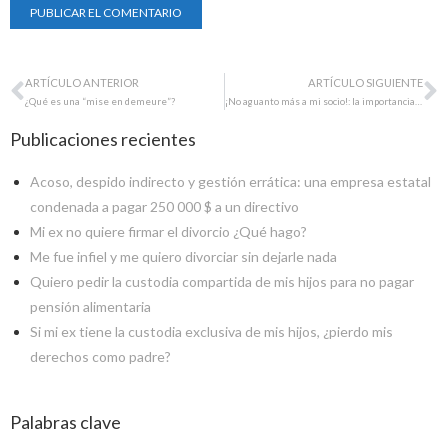
ARTÍCULO ANTERIOR
ARTÍCULO SIGUIENTE
¿Qué es una “mise en demeure”?
¡No aguanto más a mi socio!: la importancia del contrato entre accionistas
Publicaciones recientes
Acoso, despido indirecto y gestión errática: una empresa estatal
condenada a pagar 250 000 $ a un directivo
Mi ex no quiere firmar el divorcio ¿Qué hago?
Me fue infiel y me quiero divorciar sin dejarle nada
Quiero pedir la custodia compartida de mis hijos para no pagar
pensión alimentaria
Si mi ex tiene la custodia exclusiva de mis hijos, ¿pierdo mis
derechos como padre?
Palabras clave