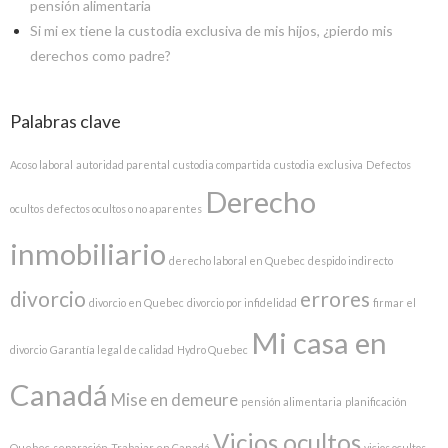
pensión alimentaria
Si mi ex tiene la custodia exclusiva de mis hijos, ¿pierdo mis
derechos como padre?
Palabras clave
Acoso laboral
autoridad parental
custodia compartida
custodia exclusiva
Defectos
Derecho
ocultos
defectos ocultos o no aparentes
inmobiliario
derecho laboral en Quebec
despido indirecto
divorcio
errores
divorcio en Quebec
divorcio por infidelidad
firmar el
Mi casa en
divorcio
Garantía legal de calidad
Hydro Quebec
Canadá
Mise en demeure
pensión alimentaria
planificación
Vicios ocultos
Quebec
separación
Trabajar en Canadá
vicios ocultos