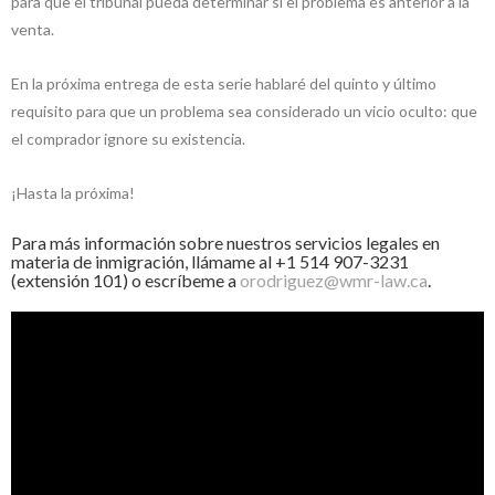
para que el tribunal pueda determinar si el problema es anterior a la
venta.
En la próxima entrega de esta serie hablaré del quinto y último
requisito para que un problema sea considerado un vicio oculto: que
el comprador ignore su existencia.
¡Hasta la próxima!
Para más información sobre nuestros servicios legales en
materia de inmigración, llámame al +1 514 907-3231
(extensión 101) o escríbeme a
orodriguez@wmr-law.ca
.