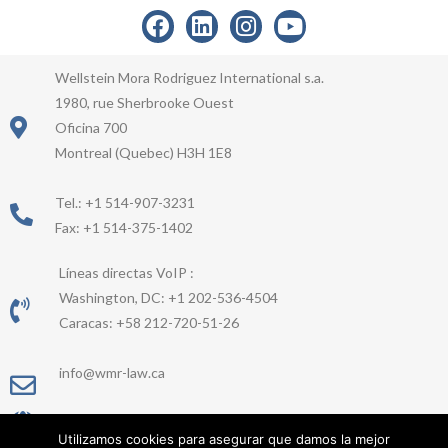
Wellstein Mora Rodriguez International s.a.
1980, rue Sherbrooke Ouest
Oficina 700
Montreal (Quebec) H3H 1E8
Tel.: +1 514-907-3231
Fax: +1 514-375-1402
Líneas directas VoIP :
Washington, DC: +1 202-536-4504
Caracas: +58 212-720-51-26
info@wmr-law.ca
www.wmr-law.ca/es
Utilizamos cookies para asegurar que damos la mejor